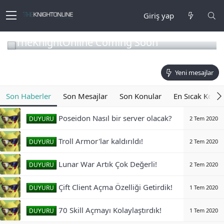
Giriş yap
TheKnightOnline Coming Soon
Yeni mesajlar
Son Haberler
Son Mesajlar
Son Konular
En Sıcak Konul
Poseidon Nasıl bir server olacak?
DUYURU
2 Tem 2020
Troll Armor'lar kaldırıldı!
DUYURU
2 Tem 2020
Lunar War Artık Çok Değerli!
DUYURU
2 Tem 2020
Çift Client Açma Özelliği Getirdik!
DUYURU
1 Tem 2020
70 Skill Açmayı Kolaylaştırdık!
DUYURU
1 Tem 2020