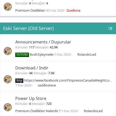
Konular
4
Mesajlar
4
Premium Özellikleri
30 Haz 2020
Duellona
Eski Server (Old Server)
Announcements / Duyurular
Konular
117
Mesajlar
42.9K
8vs8 Eşleşmeler
5 Kas 2024
RolandoLed
DUYURU
Download / Indir
Konular
4K
Mesajlar
7.9K
https://www.facebook.com/FitspressoCanadaWeightLoss/
Bilgi
7 Kas 2024
sedillosteve
Power Up Store
Konular
4
Mesajlar
720
Premium Özellikleri Nelerdir ?
5 Kas 2024
RolandoLed