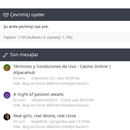
Çevrimiçi üyeler
Şu anda çevrimiçi üye yok.
Toplam: 1,195 (Kullanıcı: 0, ziyaretçi: 1,195)
Son mesajlar
Términos y Condiciones de Uso - Casino Online |
C
AlpacaHub
En son:
chenchen123
Dün 05:09 da
Hile , Bug ve Sorun Bildirimi (Hediye Kazan!)
A night of passion awaits
O
En son:
oliviasmithjhon
Cuma saat 06:32'de
Hile , Bug ve Sorun Bildirimi (Hediye Kazan!)
Real girls, real desire, real close
En son:
brijesh24
Çarşamba saat 13:18'de
Hile , Bug ve Sorun Bildirimi (Hediye Kazan!)