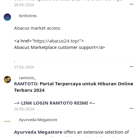
28 Eki 2024
•••
binhotres
B
Abacus market access
<a href="
https://abacus24.top/
">
Abacus Marketplace customer support</a>
Abacus Market - Secure Darknet Marketplace
27 Eki 2024
•••
Join Abacus Market for secure, anonymous...
ramtoto_
abacus24.top
RAMTOTO
: Portal Terpercaya untuk Hiburan Online
Terbaru 2024
--> LINK LOGIN RAMTOTO RESMI <--
26 Eki 2024
•••
Ayurveda Megastore
Ayurveda Megastore
offers an extensive selection of