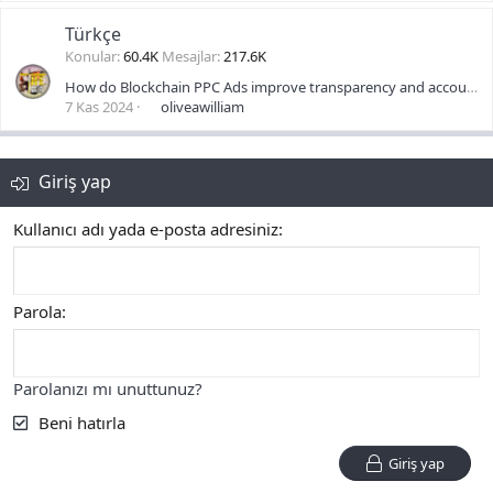
Türkçe
Konular
60.4K
Mesajlar
217.6K
How do Blockchain PPC Ads improve transparency and accountability in advertising?
7 Kas 2024
oliveawilliam
Giriş yap
Kullanıcı adı yada e-posta adresiniz
Parola
Parolanızı mı unuttunuz?
Beni hatırla
Giriş yap