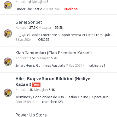
Konular
8
Mesajlar
8
Under The Castle
29 Haz 2020
Duellona
Genel Sohbet
Konular
27.5K
Mesajlar
155.5K
!! {{ QuickBooks Enterprise Support %%%Get Help From QuickBooks Help Without Any Doubt
8 Kas 2024
QBO55
Klan Tanıtımları (Clan Premium Kazan!)
Konular
3.6K
Mesajlar
5.9K
Smart Hemp Gummies Australia
7 Kas 2024
rakhiarya1
Hile , Bug ve Sorun Bildirimi (Hediye
Kazan!)
Yeni
Konular
4K
Mesajlar
5.4K
Términos y Condiciones de Uso - Casino Online | AlpacaHub
Dün 05:09 da
chenchen123
Power Up Store