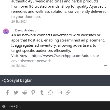
authentic Ayurvedic medicines and herbal products
from over 90 trusted brands. Shop for quality Ayurvedic
remedies and wellness solutions, conveniently delivered
to your doorstep.
26 Eki 2024
•••
David Anderson
D
An ad network connects advertisers with websites or
apps that host ads, enabling streamlined ad placement.
It aggregates ad inventory, allowing advertisers to
target specific audiences efficiently.
Visit Now --
https://www.7searchppc.com/adult-site-
advertisement-network
26 Eki 2024
•••
Sosyal bağlar
Facebook
Twitter
Reddit
Pinterest
Tumblr
WhatsApp
E-posta
Link
Türkçe (TR)