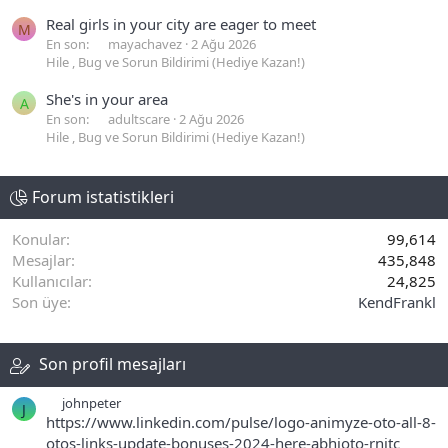
Real girls in your city are eager to meet
M
En son:
mayachavez
2 Ağu 2026
Hile , Bug ve Sorun Bildirimi (Hediye Kazan!)
She's in your area
A
En son:
adultscare
2 Ağu 2026
Hile , Bug ve Sorun Bildirimi (Hediye Kazan!)
Forum istatistikleri
Konular
99,614
Mesajlar
435,848
Kullanıcılar
24,825
Son üye
KendFrankl
Son profil mesajları
johnpeter
J
https://www.linkedin.com/pulse/logo-animyze-oto-all-8-
otos-links-update-bonuses-2024-here-abhioto-rnjtc