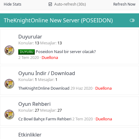
Hide Stats
Auto-refresh (30s)
Refresh Now
TheKnightOnline New Server (POSEIDON)
Duyurular
Konular
13
Mesajlar
13
Poseidon Nasıl bir server olacak?
DUYURU
2 Tem 2020
Duellona
Oyunu İndir / Download
Konular
1
Mesajlar
1
TheKnightOnline Download
29 Haz 2020
Duellona
Oyun Rehberi
Konular
27
Mesajlar
27
Cz Bowl Bahçe Farmı Rehberi
2 Tem 2020
Duellona
Etkinlikler